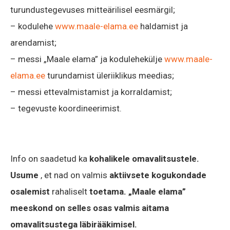
turundustegevuses mitteärilisel eesmärgil;
– kodulehe
www.maale-elama.ee
haldamist ja
arendamist;
– messi „Maale elama” ja kodulehekülje
www.maale-
elama.ee
turundamist üleriiklikus meedias;
– messi ettevalmistamist ja korraldamist;
– tegevuste koordineerimist.
Info on saadetud ka
kohalikele omavalitsustele.
Usume
, et nad on valmis
aktiivsete kogukondade
osalemist
rahaliselt
toetama. „Maale elama”
meeskond on selles osas valmis aitama
omavalitsustega läbirääkimisel.