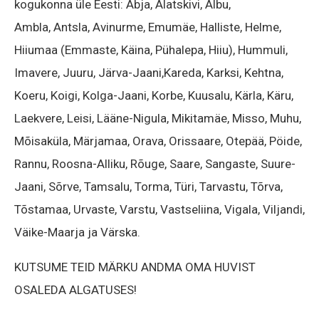
kogukonna üle Eesti: Abja, Alatskivi, Albu,
Ambla, Antsla, Avinurme, Emumäe, Halliste, Helme,
Hiiumaa (Emmaste, Käina, Pühalepa, Hiiu), Hummuli,
Imavere, Juuru, Järva-Jaani,Kareda, Karksi, Kehtna,
Koeru, Koigi, Kolga-Jaani, Korbe, Kuusalu, Kärla, Käru,
Laekvere, Leisi, Lääne-Nigula, Mikitamäe, Misso, Muhu,
Mõisaküla, Märjamaa, Orava, Orissaare, Otepää, Pöide,
Rannu, Roosna-Alliku, Rõuge, Saare, Sangaste, Suure-
Jaani, Sõrve, Tamsalu, Torma, Türi, Tarvastu, Tõrva,
Tõstamaa, Urvaste, Varstu, Vastseliina, Vigala, Viljandi,
Väike-Maarja ja Värska.
KUTSUME TEID MÄRKU ANDMA OMA HUVIST
OSALEDA ALGATUSES!