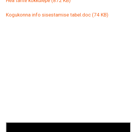
Hea tahte kokkulepe (872 KB)
Kogukonna info sisestamise tabel.doc (74 KB)