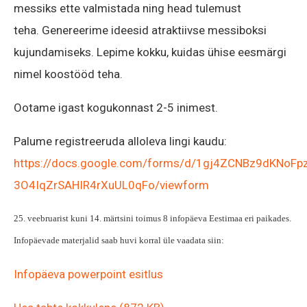
messiks ette valmistada ning head tulemust
teha. Genereerime ideesid atraktiivse messiboksi
kujundamiseks. Lepime kokku, kuidas ühise eesmärgi
nimel koostööd teha.
Ootame igast kogukonnast 2-5 inimest.
Palume registreeruda alloleva lingi kaudu:
https://docs.google.com/forms/d/1gj4ZCNBz9dKNoFp
3O4IqZrSAHIR4rXuUL0qFo/viewform
25. veebruarist kuni 14. märtsini toimus 8 infopäeva Eestimaa eri paikades.
Infopäevade materjalid saab huvi korral üle vaadata siin:
Infopäeva powerpoint esitlus