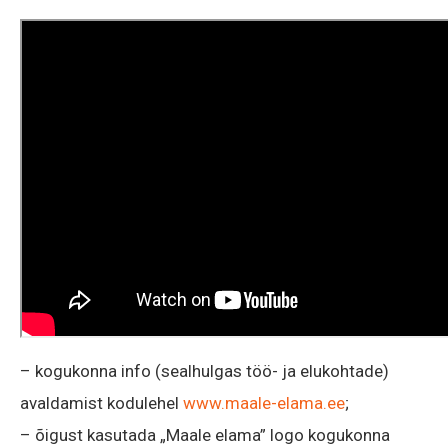
– kogukonna info (sealhulgas töö- ja elukohtade)
avaldamist kodulehel
www.maale-elama.ee
;
– õigust kasutada „Maale elama” logo kogukonna