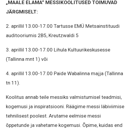
„MAALE ELAMA” MESSIKOOLITUSED TOIMUVAD
JÄRGMISELT:
2. aprillil 13.00-17.00 Tartusse EMÜ Metsainstituudi
auditooriumis 2B5, Kreutzwaldi 5
3. aprillil 13.00-17.00 Lihula Kultuurikeskusesse
(Tallinna mnt 1) või
4. aprillil 13.00-17.00 Paide Wabalinna majja (Tallinna
tn 11).
Koolitus annab teile messiks valmistumisel teadmisi,
kogemusi ja inspiratsiooni. Räägime messi läbiviimise
tehnilisest poolest. Arutame eelmise messi
õppetunde ja vahetame kogemusi. Õpime, kuidas end