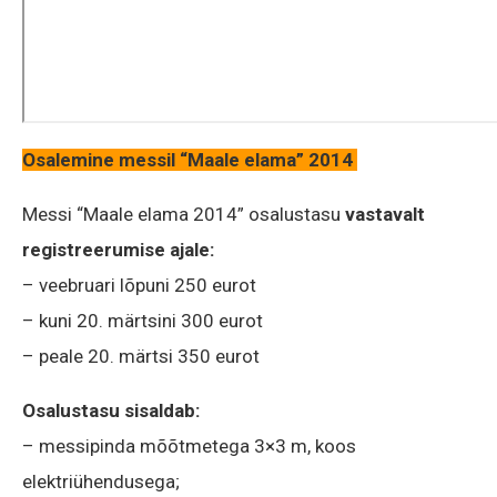
Osalemine messil “Maale elama” 2014
Messi “Maale elama 2014” osalustasu
vastavalt
registreerumise ajale:
– veebruari lõpuni 250 eurot
– kuni 20. märtsini 300 eurot
– peale 20. märtsi 350 eurot
Osalustasu sisaldab:
– messipinda mõõtmetega 3×3 m, koos
elektriühendusega;