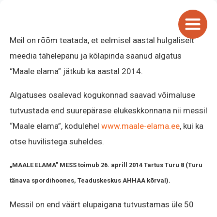
Meil on rõõm teatada, et eelmisel aastal hulgaliselt
meedia tähelepanu ja kõlapinda saanud algatus
“Maale elama” jätkub ka aastal 2014.
Algatuses osalevad kogukonnad saavad võimaluse
tutvustada end suurepärase elukeskkonnana nii messil
“Maale elama”, kodulehel
www.maale-elama.ee
, kui ka
otse huvilistega suheldes.
„MAALE ELAMA” MESS toimub 26. aprill 2014 Tartus Turu 8 (Turu
tänava spordihoones, Teaduskeskus AHHAA kõrval).
Messil on end väärt elupaigana tutvustamas üle 50